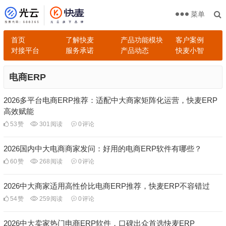
菜单
首页
了解快麦
产品功能模块
客户案例
对接平台
服务承诺
产品动态
快麦小智
电商ERP
2026多平台电商ERP推荐：适配中大商家矩阵化运营，快麦ERP
高效赋能
53
赞
301
阅读
0
评论
2026国内中大电商商家发问：好用的电商ERP软件有哪些？
60
赞
268
阅读
0
评论
2026中大商家适用高性价比电商ERP推荐，快麦ERP不容错过
54
赞
259
阅读
0
评论
2026中大卖家热门电商ERP软件，口碑出众首选快麦ERP