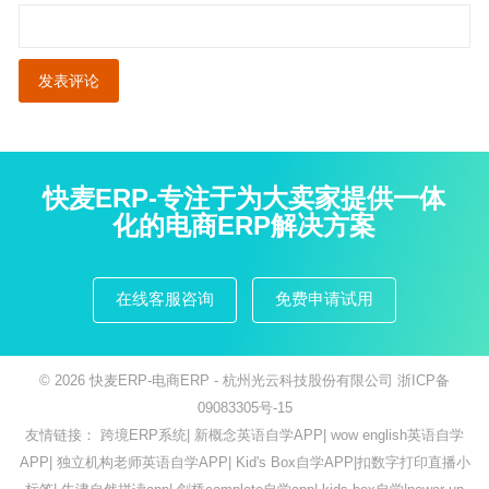
快麦ERP-专注于为大卖家提供一体
化的电商ERP解决方案
在线客服咨询
免费申请试用
© 2026
快麦ERP-电商ERP
- 杭州光云科技股份有限公司
浙ICP备
09083305号-15
友情链接：
跨境ERP系统
|
新概念英语自学APP
|
wow english英语自学
APP
|
独立机构老师英语自学APP
|
Kid's Box自学APP
|
扣数字打印直播小