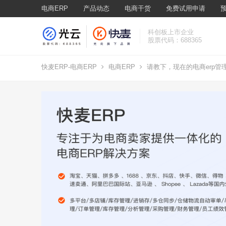
电商ERP
产品动态
电商干货
免费试用申请
科创板上市企业
股票代码：688365
快麦ERP-电商ERP
电商ERP
请教下，现在的电商erp管