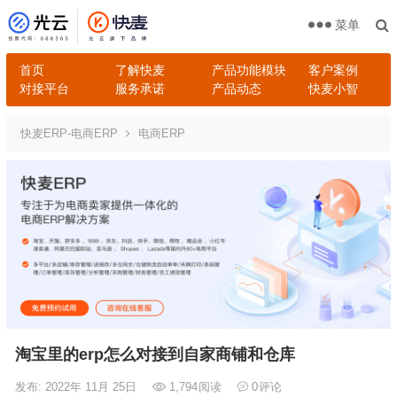
菜单
首页
了解快麦
产品功能模块
客户案例
对接平台
服务承诺
产品动态
快麦小智
快麦ERP-电商ERP
电商ERP
淘宝里的erp怎么对接到自家商铺和仓库
发布: 2022年 11月 25日
1,794
阅读
0
评论