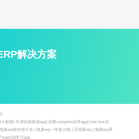
ERP解决方案
5
播小标签
|
牛津自然拼读app
|
剑桥complete自学app
|
kids box自
电商erp软件前十名
|
快麦erp一年多少钱
|
店管家erp
|
电商erp系
PowerUp学习app