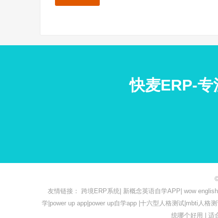
快麦ERP-
友情链接：
跨境ERP系统
|
新概念英语自学APP
|
wow engl
学
|
power up app
|
power up自学app
|
十六型人格测试
|
mbti人格
统哪个好用
|
适