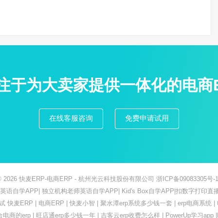
专注于为大卖家提供一体化的电商
在线客服咨询
免费申请试用
© 2026
快麦ERP-电商ERP
- 杭州光云科技股份有限公司
浙ICP备09083305号-1
ish英语自学APP
|
独立机构老师英语自学APP
|
Kid's Box自学APP
|
扣数字打印直
测试
快麦ERP
|
电商ERP
|
快麦小智
|
聚水潭erp系统多少钱一套
|
erp电商系统
|
合电商的erp
|
旺店通erp多少钱一年
|
吉客云erp收费怎么样
|
PowerUp学习app
|