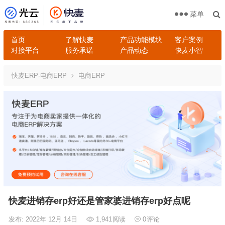
菜单
首页
了解快麦
产品功能模块
客户案例
对接平台
服务承诺
产品动态
快麦小智
快麦ERP-电商ERP
电商ERP
快麦进销存erp好还是管家婆进销存erp好点呢
发布: 2022年 12月 14日
1,941
阅读
0
评论