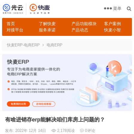
菜单
首页
了解快麦
产品功能模块
客户案例
对接平台
服务承诺
产品动态
快麦小智
快麦ERP-电商ERP
电商ERP
有啥进销存erp能解决咱们库房上问题的？
发布: 2022年 12月 14日
2,178
阅读
0
评论