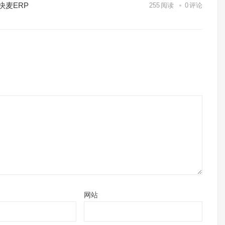
快麦ERP
255
阅读
0
评论
网站