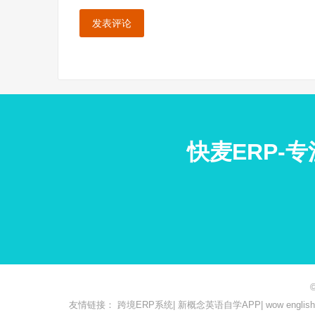
快麦ERP-
友情链接：
跨境ERP系统
|
新概念英语自学APP
|
wow engl