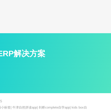
ERP解决方案
5
播小标签
|
牛津自然拼读app
|
剑桥complete自学app
|
kids box自