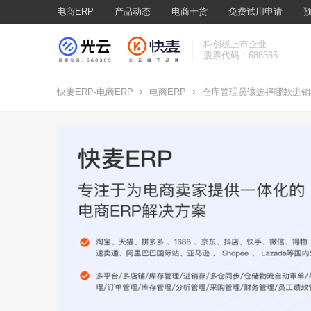
电商ERP
产品动态
电商干货
免费试用申请
科创板上市企业
股票代码：688365
快麦ERP-电商ERP
电商ERP
仓库管理员该选择哪款进销存