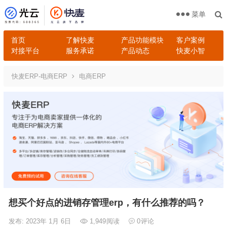
菜单
首页
了解快麦
产品功能模块
客户案例
对接平台
服务承诺
产品动态
快麦小智
快麦ERP-电商ERP
电商ERP
想买个好点的进销存管理erp，有什么推荐的吗？
发布: 2023年 1月 6日
1,949
阅读
0
评论