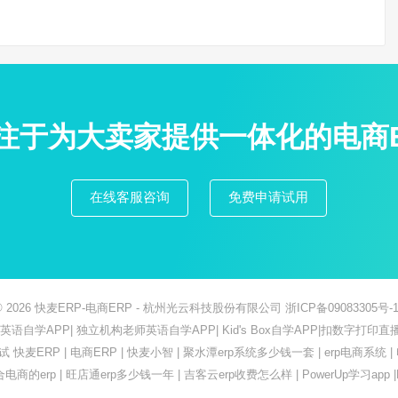
专注于为大卖家提供一体化的电商
在线客服咨询
免费申请试用
© 2026
快麦ERP-电商ERP
- 杭州光云科技股份有限公司
浙ICP备09083305号-1
ish英语自学APP
|
独立机构老师英语自学APP
|
Kid's Box自学APP
|
扣数字打印直
测试
快麦ERP
|
电商ERP
|
快麦小智
|
聚水潭erp系统多少钱一套
|
erp电商系统
|
合电商的erp
|
旺店通erp多少钱一年
|
吉客云erp收费怎么样
|
PowerUp学习app
|