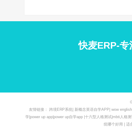
快麦ERP-
友情链接：
跨境ERP系统
|
新概念英语自学APP
|
wow engl
学
|
power up app
|
power up自学app
|
十六型人格测试
|
mbti人格
统哪个好用
|
适