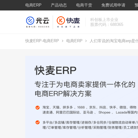
电商ERP
产品动态
电商干货
免费试用申请
科创板上市企业
股票代码：688365
快麦ERP-电商ERP
电商ERP
人们常说的淘宝电商erp是