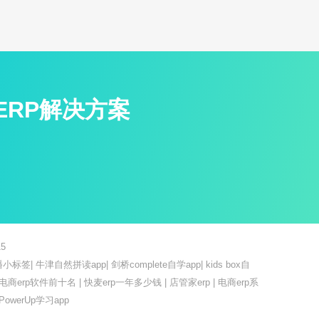
ERP解决方案
5
播小标签
|
牛津自然拼读app
|
剑桥complete自学app
|
kids box自
电商erp软件前十名
|
快麦erp一年多少钱
|
店管家erp
|
电商erp系
PowerUp学习app