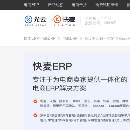
电商ERP
产品动态
电商干货
免费试用申请
科创板上市企业
股票代码：688365
快麦ERP-电商ERP
电商ERP
有没有比较不错的电商erp