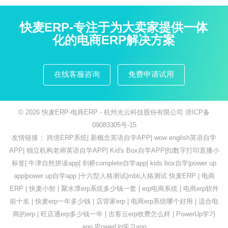
快麦ERP-专注于为大卖家提供一体
化的电商ERP解决方案
在线客服咨询
免费申请试用
© 2026
快麦ERP-电商ERP
- 杭州光云科技股份有限公司
浙ICP备
09083305号-15
友情链接：
跨境ERP系统
|
新概念英语自学APP
|
wow english英语自学
APP
|
独立机构老师英语自学APP
|
Kid's Box自学APP
|
扣数字打印直播小
标签
|
牛津自然拼读app
|
剑桥complete自学app
|
kids box自学
|
power up
app
|
power up自学app
|
十六型人格测试
|
mbti人格测试
快麦ERP
|
电商
ERP
|
快麦小智
|
聚水潭erp系统多少钱一套
|
erp电商系统
|
电商erp软件
前十名
|
快麦erp一年多少钱
|
店管家erp
|
电商erp系统哪个好用
|
适合电
商的erp
|
旺店通erp多少钱一年
|
吉客云erp收费怎么样
|
PowerUp学习
app
|
PowerUp学习app