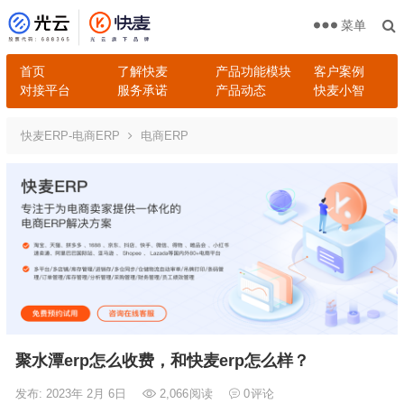
菜单
首页
了解快麦
产品功能模块
客户案例
对接平台
服务承诺
产品动态
快麦小智
快麦ERP-电商ERP
电商ERP
聚水潭erp怎么收费，和快麦erp怎么样？
发布: 2023年 2月 6日
2,066
阅读
0
评论