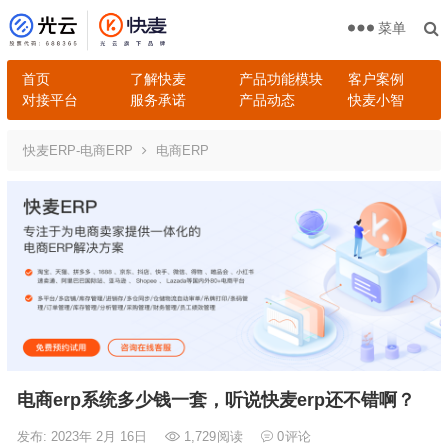
菜单
首页
了解快麦
产品功能模块
客户案例
对接平台
服务承诺
产品动态
快麦小智
快麦ERP-电商ERP
电商ERP
电商erp系统多少钱一套，听说快麦erp还不错啊？
发布: 2023年 2月 16日
1,729
阅读
0
评论