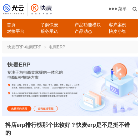
菜单
首页
了解快麦
产品功能模块
客户案例
对接平台
服务承诺
产品动态
快麦小智
快麦ERP-电商ERP
电商ERP
抖店erp排行榜那个比较好？快麦erp是不是挺不错
的