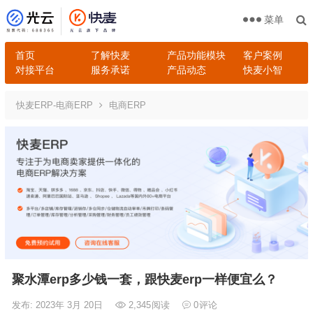
菜单
首页
了解快麦
产品功能模块
客户案例
对接平台
服务承诺
产品动态
快麦小智
快麦ERP-电商ERP
电商ERP
聚水潭erp多少钱一套，跟快麦erp一样便宜么？
发布: 2023年 3月 20日
2,345
阅读
0
评论