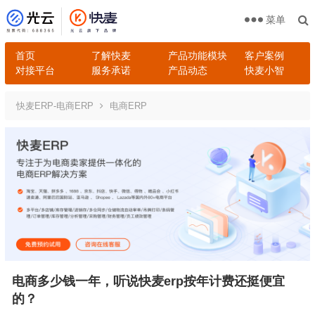
菜单
首页
了解快麦
产品功能模块
客户案例
对接平台
服务承诺
产品动态
快麦小智
快麦ERP-电商ERP
电商ERP
电商多少钱一年，听说快麦erp按年计费还挺便宜
的？