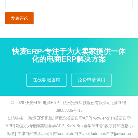
快麦ERP-专注于为大卖家提供一体
化的电商ERP解决方案
在线客服咨询
免费申请试用
© 2026
快麦ERP-电商ERP
- 杭州光云科技股份有限公司
浙ICP备
09083305号-15
友情链接：
跨境ERP系统
|
新概念英语自学APP
|
wow english英语自学
APP
|
独立机构老师英语自学APP
|
Kid's Box自学APP
|
扣数字打印直播小
标签
|
牛津自然拼读app
|
剑桥complete自学app
|
kids box自学
|
power up