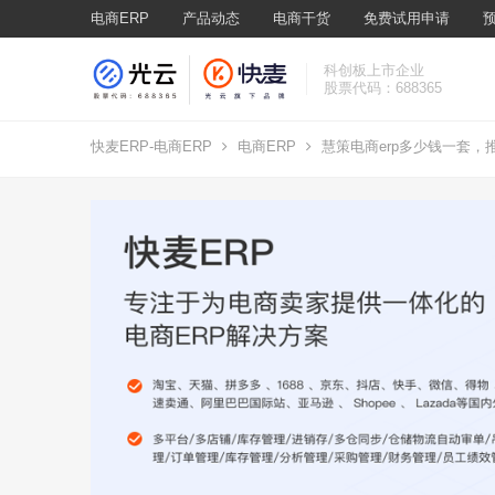
电商ERP
产品动态
电商干货
免费试用申请
科创板上市企业
股票代码：688365
快麦ERP-电商ERP
电商ERP
慧策电商erp多少钱一套，推