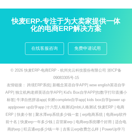
快麦ERP-专注于为大卖家提供一体
化的电商ERP解决方案
在线客服咨询
免费申请试用
© 2026
快麦ERP-电商ERP
- 杭州光云科技股份有限公司
浙ICP备
09083305号-15
友情链接：
跨境ERP系统
|
新概念英语自学APP
|
wow english英语自学
APP
|
独立机构老师英语自学APP
|
Kid's Box自学APP
|
扣数字打印直播小
标签
|
牛津自然拼读app
|
剑桥complete自学app
|
kids box自学
|
power up
app
|
power up自学app
|
十六型人格测试
|
mbti人格测试
快麦ERP
|
电商
ERP
|
快麦小智
|
聚水潭erp系统多少钱一套
|
erp电商系统
|
电商erp软件
前十名
|
快麦erp一年多少钱
|
店管家erp
|
电商erp系统哪个好用
|
适合电
商的erp
|
旺店通erp多少钱一年
|
吉客云erp收费怎么样
|
PowerUp学习