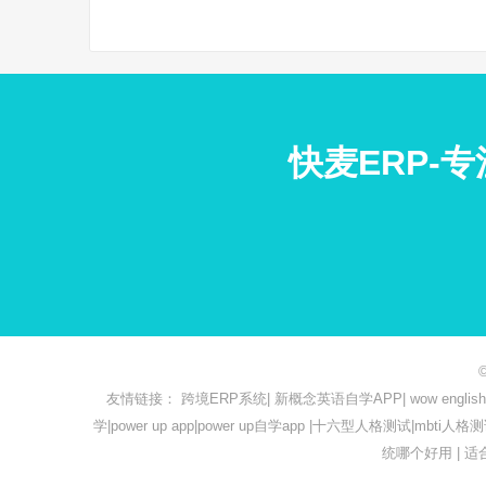
快麦ERP-
友情链接：
跨境ERP系统
|
新概念英语自学APP
|
wow engl
学
|
power up app
|
power up自学app
|
十六型人格测试
|
mbti人格
统哪个好用
|
适