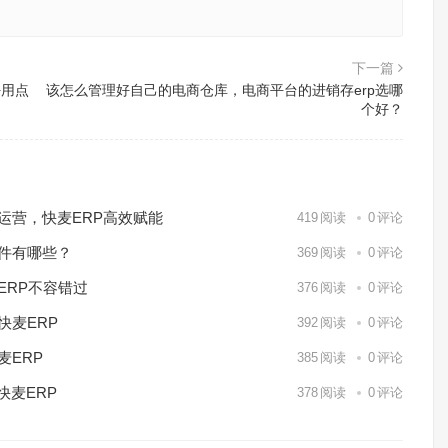
下一篇
好用点
该怎么管理好自己的电商仓库，电商平台的进销存erp选哪
个好？
化运营，快麦ERP高效赋能
419
阅读
0
评论
软件有哪些？
369
阅读
0
评论
ERP不容错过
376
阅读
0
评论
快麦ERP
392
阅读
0
评论
麦ERP
385
阅读
0
评论
快麦ERP
378
阅读
0
评论