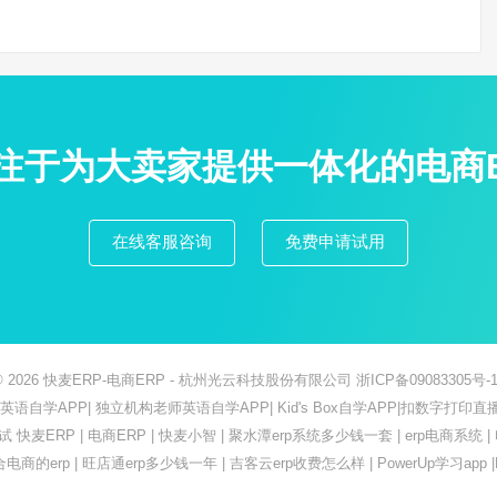
专注于为大卖家提供一体化的电商
在线客服咨询
免费申请试用
© 2026
快麦ERP-电商ERP
- 杭州光云科技股份有限公司
浙ICP备09083305号-1
ish英语自学APP
|
独立机构老师英语自学APP
|
Kid's Box自学APP
|
扣数字打印直
测试
快麦ERP
|
电商ERP
|
快麦小智
|
聚水潭erp系统多少钱一套
|
erp电商系统
|
合电商的erp
|
旺店通erp多少钱一年
|
吉客云erp收费怎么样
|
PowerUp学习app
|