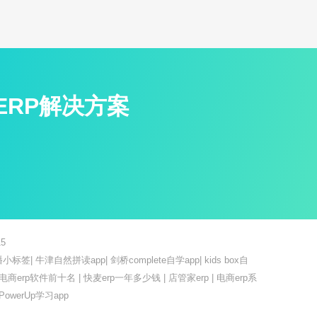
ERP解决方案
5
播小标签
|
牛津自然拼读app
|
剑桥complete自学app
|
kids box自
电商erp软件前十名
|
快麦erp一年多少钱
|
店管家erp
|
电商erp系
PowerUp学习app