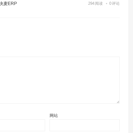
快麦ERP
294
阅读
0
评论
网站