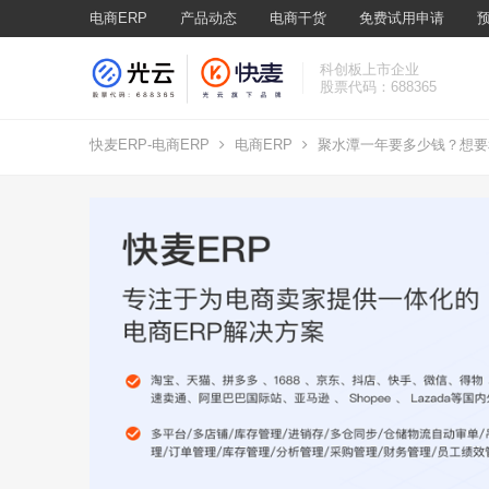
电商ERP
产品动态
电商干货
免费试用申请
科创板上市企业
股票代码：688365
快麦ERP-电商ERP
电商ERP
聚水潭一年要多少钱？想要