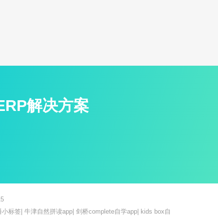
ERP解决方案
5
播小标签
|
牛津自然拼读app
|
剑桥complete自学app
|
kids box自