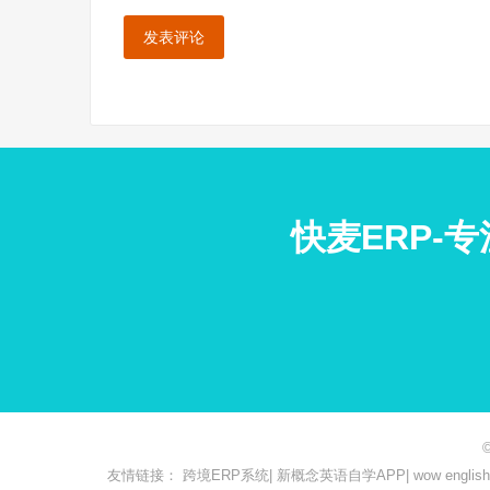
快麦ERP-
友情链接：
跨境ERP系统
|
新概念英语自学APP
|
wow engl