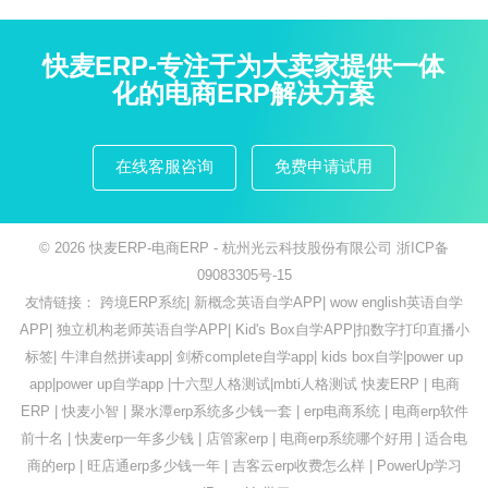
快麦ERP-专注于为大卖家提供一体
化的电商ERP解决方案
在线客服咨询
免费申请试用
© 2026
快麦ERP-电商ERP
- 杭州光云科技股份有限公司
浙ICP备
09083305号-15
友情链接：
跨境ERP系统
|
新概念英语自学APP
|
wow english英语自学
APP
|
独立机构老师英语自学APP
|
Kid's Box自学APP
|
扣数字打印直播小
标签
|
牛津自然拼读app
|
剑桥complete自学app
|
kids box自学
|
power up
app
|
power up自学app
|
十六型人格测试
|
mbti人格测试
快麦ERP
|
电商
ERP
|
快麦小智
|
聚水潭erp系统多少钱一套
|
erp电商系统
|
电商erp软件
前十名
|
快麦erp一年多少钱
|
店管家erp
|
电商erp系统哪个好用
|
适合电
商的erp
|
旺店通erp多少钱一年
|
吉客云erp收费怎么样
|
PowerUp学习