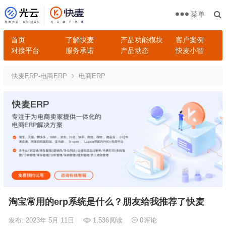
菜单
首页
了解快麦
产品功能模块
客户案例
对接平台
服务承诺
产品动态
快麦小智
快麦ERP-电商ERP
电商ERP
淘宝常用的erp系统是什么？朋友给我推荐了快麦
发布: 2023年 5月 11日
1,536
阅读
0
评论