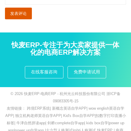
快麦ERP-专注于为大卖家提供一体
化的电商ERP解决方案
在线客服咨询
免费申请试用
© 2026
快麦ERP-电商ERP
- 杭州光云科技股份有限公司
浙ICP备
09083305号-15
友情链接：
跨境ERP系统
|
新概念英语自学APP
|
wow english英语自学
APP
|
独立机构老师英语自学APP
|
Kid's Box自学APP
|
扣数字打印直播小
标签
|
牛津自然拼读app
|
剑桥complete自学app
|
kids box自学
|
power up
app
|
power up自学app
|
十六型人格测试
|
mbti人格测试
快麦ERP
|
电商