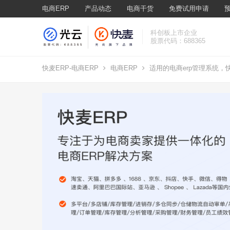
电商ERP
产品动态
电商干货
免费试用申请
科创板上市企业
股票代码：688365
快麦ERP-电商ERP
电商ERP
适用的电商erp管理系统，