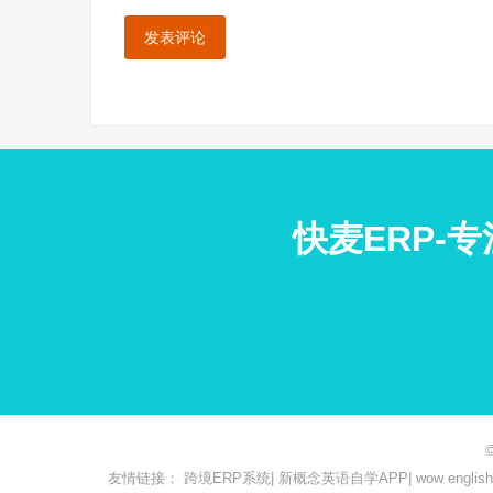
快麦ERP-
友情链接：
跨境ERP系统
|
新概念英语自学APP
|
wow engl