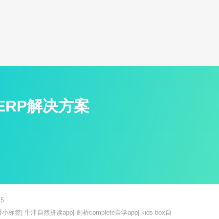
ERP解决方案
5
播小标签
|
牛津自然拼读app
|
剑桥complete自学app
|
kids box自