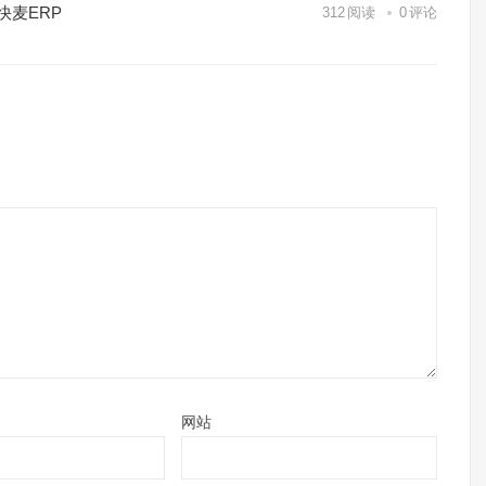
快麦ERP
312
阅读
0
评论
网站