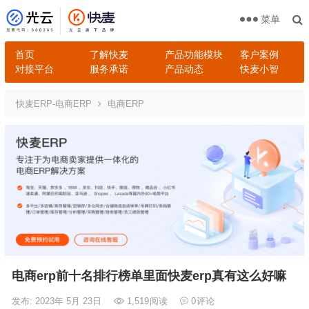
菜单
首页
了解快麦
产品功能模块
客户案例
对接平台
服务承诺
产品动态
快麦小智
快麦ERP-电商ERP
电商ERP
电商erp前十名排行榜单里面快麦erp真有这么好嘛
发布: 2023年 5月 23日
1,519
阅读
0
评论