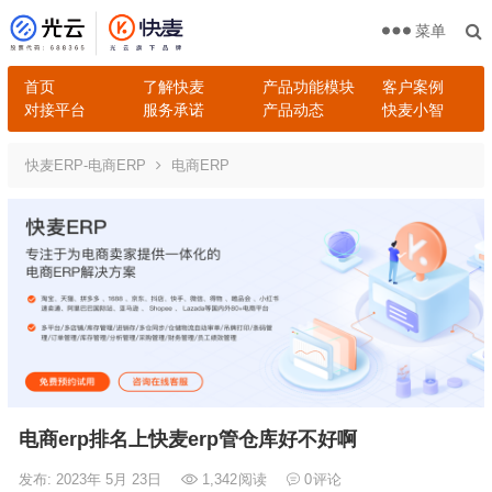
菜单
首页
了解快麦
产品功能模块
客户案例
对接平台
服务承诺
产品动态
快麦小智
快麦ERP-电商ERP
电商ERP
电商erp排名上快麦erp管仓库好不好啊
发布: 2023年 5月 23日
1,342
阅读
0
评论