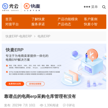
菜单
首页
了解快麦
产品功能模块
客户案例
对接平台
服务承诺
产品动态
快麦小智
快麦ERP-电商ERP
电商ERP
靠谱点的电商erp采购仓库管理有没有
发布: 2023年 7月 10日
1,336
阅读
0
评论