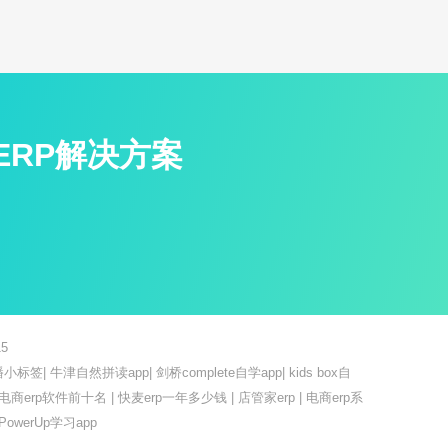
ERP解决方案
5
播小标签
|
牛津自然拼读app
|
剑桥complete自学app
|
kids box自
电商erp软件前十名
|
快麦erp一年多少钱
|
店管家erp
|
电商erp系
PowerUp学习app