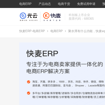
电商ERP
产品动态
电商干货
免费试用申请
科创板上市企业
股票代码：688365
快麦ERP-电商ERP
电商ERP
聚水潭有什么功能，快麦er