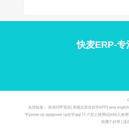
快麦ERP-
友情链接：
跨境ERP系统
|
新概念英语自学APP
|
wow engl
学
|
power up app
|
power up自学app
|
十六型人格测试
|
mbti人格
统哪个好用
|
适