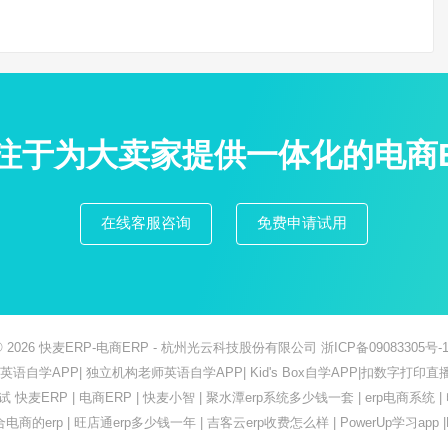
专注于为大卖家提供一体化的电商
在线客服咨询
免费申请试用
© 2026
快麦ERP-电商ERP
- 杭州光云科技股份有限公司
浙ICP备09083305号-1
ish英语自学APP
|
独立机构老师英语自学APP
|
Kid's Box自学APP
|
扣数字打印直
测试
快麦ERP
|
电商ERP
|
快麦小智
|
聚水潭erp系统多少钱一套
|
erp电商系统
|
合电商的erp
|
旺店通erp多少钱一年
|
吉客云erp收费怎么样
|
PowerUp学习app
|