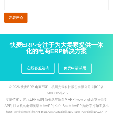
快麦ERP-专注于为大卖家提供一体
化的电商ERP解决方案
在线客服咨询
免费申请试用
© 2026
快麦ERP-电商ERP
- 杭州光云科技股份有限公司
浙ICP备
09083305号-15
友情链接：
跨境ERP系统
|
新概念英语自学APP
|
wow english英语自学
APP
|
独立机构老师英语自学APP
|
Kid's Box自学APP
|
扣数字打印直播小
标签
|
牛津自然拼读app
|
剑桥complete自学app
|
kids box自学
|
power up