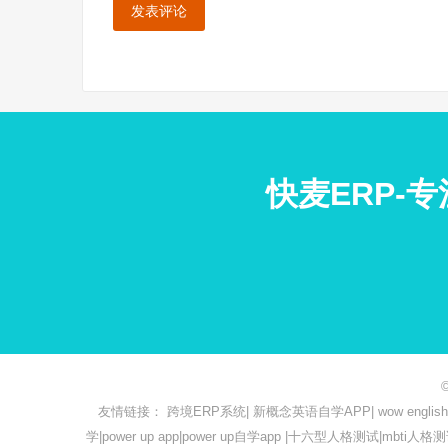
快麦ERP-
友情链接：
跨境ERP系统
|
新概念英语自学APP
|
wow engl
学
|
power up app
|
power up自学app
|
十六型人格测试
|
mbti人格