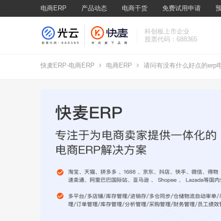
电商ERP
产品动态
电商干货
免费试用申请
科创板上市企业
股票代码：688365
快麦ERP-电商ERP
电商ERP
请问有没有什么好点的er