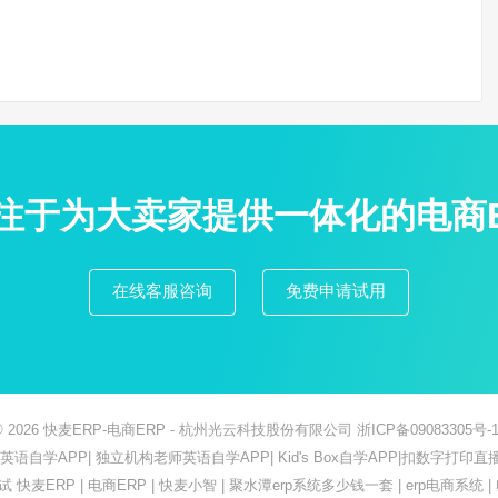
专注于为大卖家提供一体化的电商
在线客服咨询
免费申请试用
© 2026
快麦ERP-电商ERP
- 杭州光云科技股份有限公司
浙ICP备09083305号-1
ish英语自学APP
|
独立机构老师英语自学APP
|
Kid's Box自学APP
|
扣数字打印直
测试
快麦ERP
|
电商ERP
|
快麦小智
|
聚水潭erp系统多少钱一套
|
erp电商系统
|