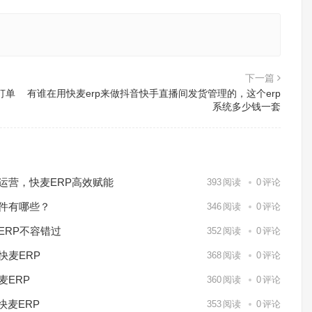
下一篇
打单
有谁在用快麦erp来做抖音快手直播间发货管理的，这个erp
系统多少钱一套
化运营，快麦ERP高效赋能
393
阅读
0
评论
软件有哪些？
346
阅读
0
评论
ERP不容错过
352
阅读
0
评论
快麦ERP
368
阅读
0
评论
麦ERP
360
阅读
0
评论
快麦ERP
353
阅读
0
评论