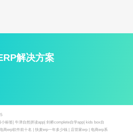
ERP解决方案
5
播小标签
|
牛津自然拼读app
|
剑桥complete自学app
|
kids box自
电商erp软件前十名
|
快麦erp一年多少钱
|
店管家erp
|
电商erp系