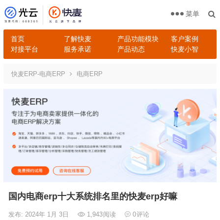
菜单
首页
了解快麦
产品功能模块
客户案例
对接平台
服务承诺
产品动态
快麦小智
快麦ERP-电商ERP
电商ERP
国内电商erp十大系统排名里的快麦erp好嘛
发布: 2024年 1月 3日
1,943
阅读
0
评论