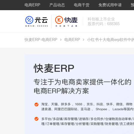
电商ERP
产品动态
电商干货
免费试用申请
科创板上市企业
股票代码：688365
快麦ERP-电商ERP
电商ERP
小红书十大电商erp软件中