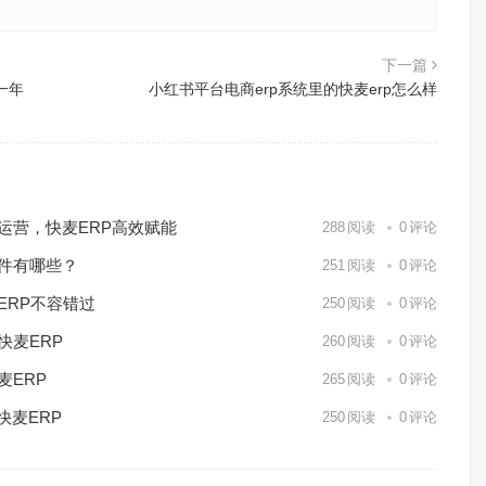
下一篇
一年
小红书平台电商erp系统里的快麦erp怎么样
化运营，快麦ERP高效赋能
288
阅读
0
评论
软件有哪些？
251
阅读
0
评论
ERP不容错过
250
阅读
0
评论
快麦ERP
260
阅读
0
评论
麦ERP
265
阅读
0
评论
快麦ERP
250
阅读
0
评论