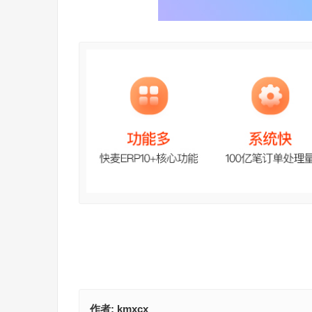
作者:
kmxcx