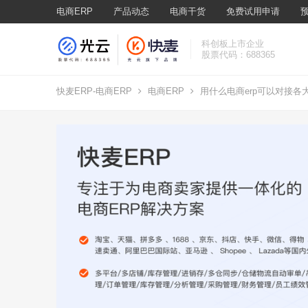
电商ERP
产品动态
电商干货
免费试用申请
科创板上市企业
股票代码：688365
快麦ERP-电商ERP
电商ERP
用什么电商erp可以对接各