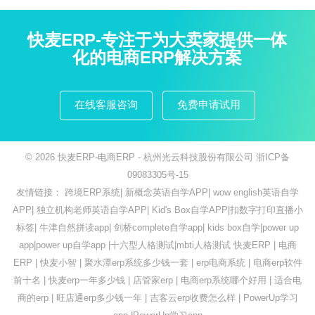
快麦ERP-专注于为大卖家提供一体
化的电商ERP解决方案
在线客服咨询
免费申请试用
© 2026
快麦ERP-电商ERP
- 杭州光云科技股份有限公司
浙ICP备
09083305号-15
友情链接：
跨境ERP系统
|
新概念英语自学APP
|
wow english英语自学
APP
|
独立机构老师英语自学APP
|
Kid's Box自学APP
|
扣数字打印直播小
标签
|
牛津自然拼读app
|
剑桥complete自学app
|
kids box自学
|
power up
app
|
power up自学app
|
十六型人格测试
|
mbti人格测试
快麦ERP
|
电商
ERP
|
快麦小智
|
聚水潭erp系统多少钱一套
|
erp电商系统
|
电商erp软件
前十名
|
快麦erp一年多少钱
|
店管家erp
|
电商erp系统哪个好用
|
适合电
商的erp
|
旺店通erp多少钱一年
|
吉客云erp收费怎么样
|
PowerUp学习