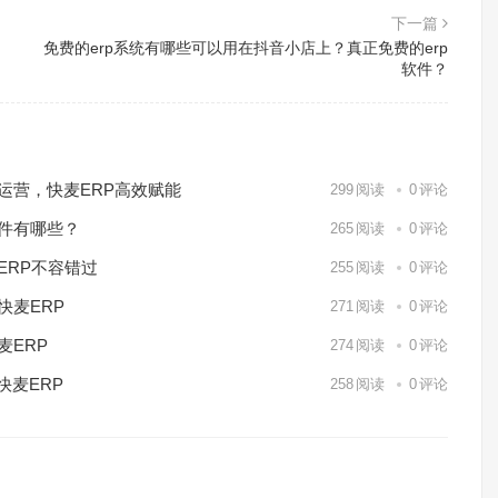
下一篇
免费的erp系统有哪些可以用在抖音小店上？真正免费的erp
软件？
化运营，快麦ERP高效赋能
299
阅读
0
评论
软件有哪些？
265
阅读
0
评论
ERP不容错过
255
阅读
0
评论
快麦ERP
271
阅读
0
评论
麦ERP
274
阅读
0
评论
快麦ERP
258
阅读
0
评论