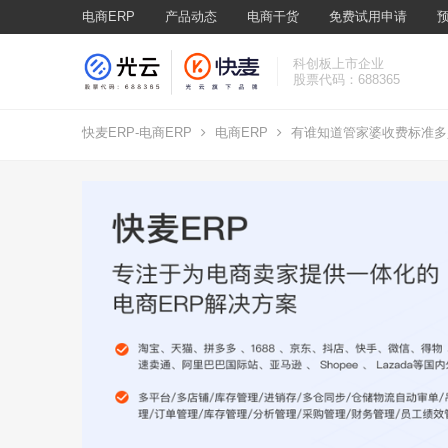
电商ERP
产品动态
电商干货
免费试用申请
科创板上市企业
股票代码：688365
快麦ERP-电商ERP
电商ERP
有谁知道管家婆收费标准多