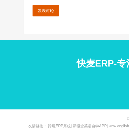
快麦ERP-
友情链接：
跨境ERP系统
|
新概念英语自学APP
|
wow engl