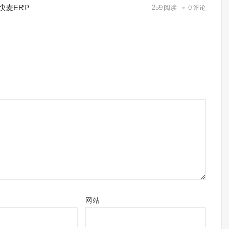
快麦ERP
259
阅读
0
评论
网站