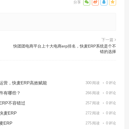
下一篇
快团团电商平台上十大电商erp排名，快麦ERP系统是个不
错的选择
化运营，快麦ERP高效赋能
300
阅读
0
评论
软件有哪些？
266
阅读
0
评论
ERP不容错过
257
阅读
0
评论
快麦ERP
272
阅读
0
评论
麦ERP
275
阅读
0
评论