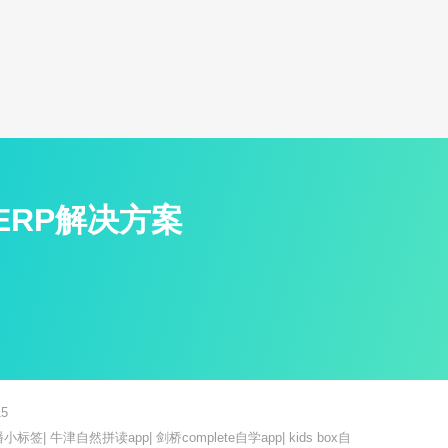
ERP解决方案
5
播小标签
|
牛津自然拼读app
|
剑桥complete自学app
|
kids box自