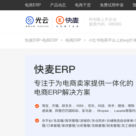
电商ERP
产品动态
电商干货
免费试用申请
科创板上市企业
股票代码：688365
快麦ERP-电商ERP
电商ERP
小红书电商平台上的erp