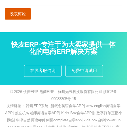
快麦ERP-专注于为大卖家提供一体
化的电商ERP解决方案
在线客服咨询
免费申请试用
© 2026
快麦ERP-电商ERP
- 杭州光云科技股份有限公司
浙ICP备
09083305号-15
友情链接：
跨境ERP系统
|
新概念英语自学APP
|
wow english英语自学
APP
|
独立机构老师英语自学APP
|
Kid's Box自学APP
|
扣数字打印直播小
标签
|
牛津自然拼读app
|
剑桥complete自学app
|
kids box自学
|
power up