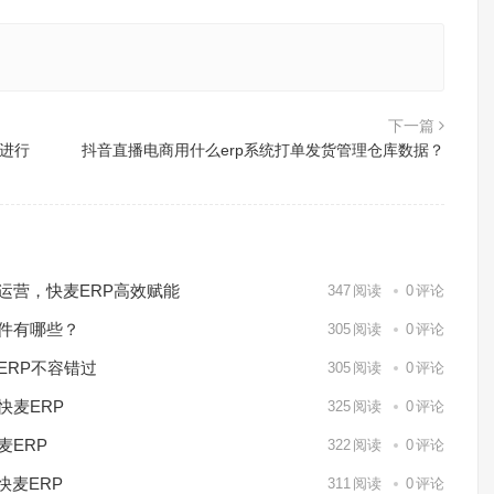
下一篇
何进行
抖音直播电商用什么erp系统打单发货管理仓库数据？
化运营，快麦ERP高效赋能
347
阅读
0
评论
软件有哪些？
305
阅读
0
评论
ERP不容错过
305
阅读
0
评论
快麦ERP
325
阅读
0
评论
麦ERP
322
阅读
0
评论
快麦ERP
311
阅读
0
评论