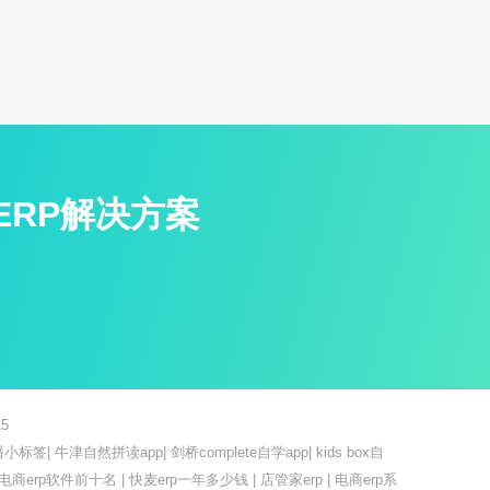
ERP解决方案
5
播小标签
|
牛津自然拼读app
|
剑桥complete自学app
|
kids box自
电商erp软件前十名
|
快麦erp一年多少钱
|
店管家erp
|
电商erp系