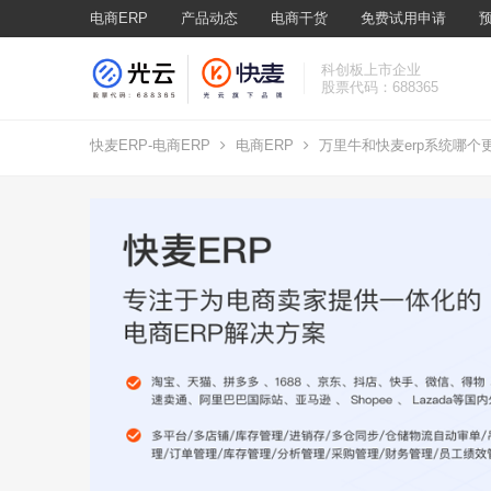
电商ERP
产品动态
电商干货
免费试用申请
科创板上市企业
股票代码：688365
快麦ERP-电商ERP
电商ERP
万里牛和快麦erp系统哪个