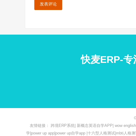
快麦ERP-
友情链接：
跨境ERP系统
|
新概念英语自学APP
|
wow engl
学
|
power up app
|
power up自学app
|
十六型人格测试
|
mbti人格