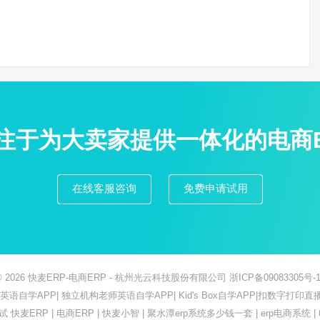
专注于为大卖家提供一体化的电商
在线客服咨询
免费申请试用
© 2026
快麦ERP-电商ERP
- 杭州光云科技股份有限公司
浙ICP备09083305号-1
ish英语自学APP
|
独立机构老师英语自学APP
|
Kid's Box自学APP
|
扣数字打印直
测试
快麦ERP
|
电商ERP
|
快麦小智
|
聚水潭erp系统多少钱一套
|
erp电商系统
|