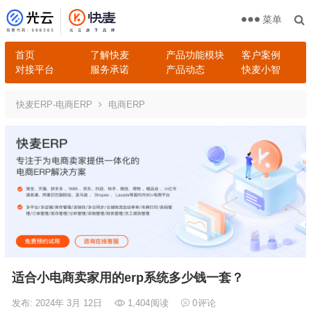
菜单
首页
了解快麦
产品功能模块
客户案例
对接平台
服务承诺
产品动态
快麦小智
快麦ERP-电商ERP
电商ERP
适合小电商卖家用的erp系统多少钱一套？
发布: 2024年 3月 12日
1,404
阅读
0
评论