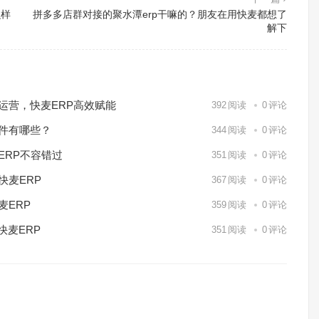
么样
拼多多店群对接的聚水潭erp干嘛的？朋友在用快麦都想了
解下
化运营，快麦ERP高效赋能
392
阅读
0
评论
软件有哪些？
344
阅读
0
评论
ERP不容错过
351
阅读
0
评论
快麦ERP
367
阅读
0
评论
麦ERP
359
阅读
0
评论
快麦ERP
351
阅读
0
评论