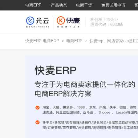
电商ERP
产品动态
电商干货
免费试用申请
科创板上市企业
股票代码：688365
快麦ERP-电商ERP
电商ERP
快麦erp、网店管家erp