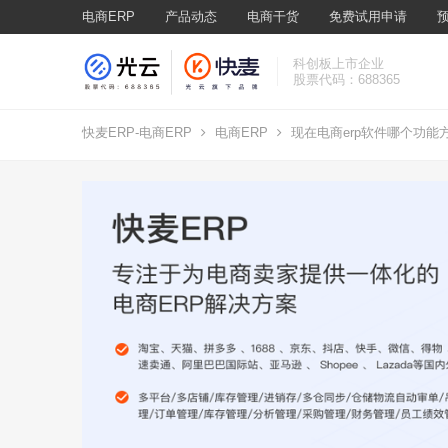
电商ERP
产品动态
电商干货
免费试用申请
科创板上市企业
股票代码：688365
快麦ERP-电商ERP
电商ERP
现在电商erp软件哪个功能