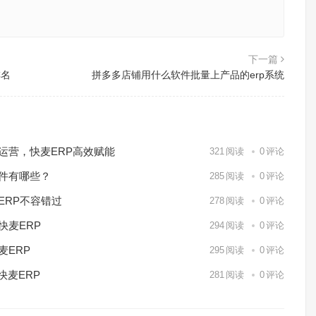
下一篇
排名
拼多多店铺用什么软件批量上产品的erp系统
化运营，快麦ERP高效赋能
321
阅读
0
评论
软件有哪些？
285
阅读
0
评论
ERP不容错过
278
阅读
0
评论
快麦ERP
294
阅读
0
评论
麦ERP
295
阅读
0
评论
快麦ERP
281
阅读
0
评论