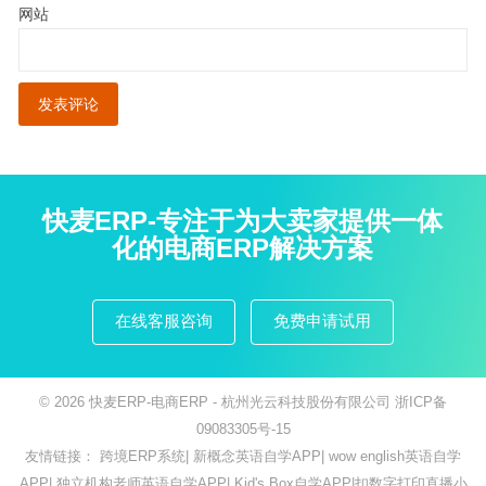
网站
快麦ERP-专注于为大卖家提供一体
化的电商ERP解决方案
在线客服咨询
免费申请试用
© 2026
快麦ERP-电商ERP
- 杭州光云科技股份有限公司
浙ICP备
09083305号-15
友情链接：
跨境ERP系统
|
新概念英语自学APP
|
wow english英语自学
APP
|
独立机构老师英语自学APP
|
Kid's Box自学APP
|
扣数字打印直播小