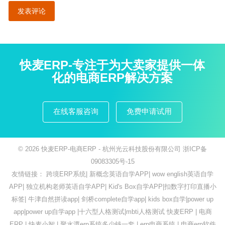
快麦ERP-专注于为大卖家提供一体
化的电商ERP解决方案
在线客服咨询
免费申请试用
© 2026
快麦ERP-电商ERP
- 杭州光云科技股份有限公司
浙ICP备
09083305号-15
友情链接：
跨境ERP系统
|
新概念英语自学APP
|
wow english英语自学
APP
|
独立机构老师英语自学APP
|
Kid's Box自学APP
|
扣数字打印直播小
标签
|
牛津自然拼读app
|
剑桥complete自学app
|
kids box自学
|
power up
app
|
power up自学app
|
十六型人格测试
|
mbti人格测试
快麦ERP
|
电商
ERP
|
快麦小智
|
聚水潭erp系统多少钱一套
|
erp电商系统
|
电商erp软件