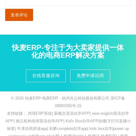
快麦ERP-专注于为大卖家提供一体
化的电商ERP解决方案
在线客服咨询
免费申请试用
© 2026
快麦ERP-电商ERP
- 杭州光云科技股份有限公司
浙ICP备
09083305号-15
友情链接：
跨境ERP系统
|
新概念英语自学APP
|
wow english英语自学
APP
|
独立机构老师英语自学APP
|
Kid's Box自学APP
|
扣数字打印直播小
标签
|
牛津自然拼读app
|
剑桥complete自学app
|
kids box自学
|
power up