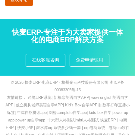
快麦ERP-专注于为大卖家提供一体
化的电商ERP解决方案
在线客服咨询
免费申请试用
© 2026
快麦ERP-电商ERP
- 杭州光云科技股份有限公司
浙ICP备
09083305号-15
友情链接：
跨境ERP系统
|
新概念英语自学APP
|
wow english英语自学
APP
|
独立机构老师英语自学APP
|
Kid's Box自学APP
|
扣数字打印直播小
标签
|
牛津自然拼读app
|
剑桥complete自学app
|
kids box自学
|
power up
app
|
power up自学app
|
十六型人格测试
|
mbti人格测试
快麦ERP
|
电商
ERP
|
快麦小智
|
聚水潭erp系统多少钱一套
|
erp电商系统
|
电商erp软件