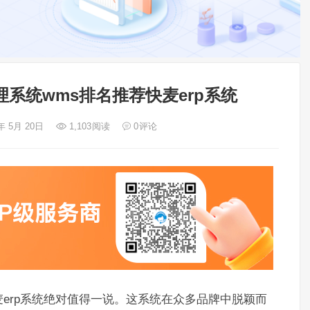
系统wms排名推荐快麦erp系统
年 5月 20日
1,103
阅读
0
评论
麦erp系统绝对值得一说。这系统在众多品牌中脱颖而