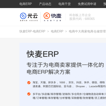
电商ERP
产品动态
电商干货
免费试用申请
科创板上市企业
股票代码：688365
快麦ERP-电商ERP
电商ERP
电商中大商家电商仓储管理系