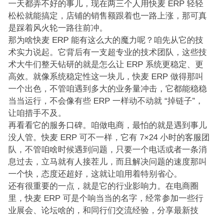
一天都弄不好的事儿，现在两三个人用快麦 ERP 轻轻
松松就能搞定，店铺的销售额跟着也一路上涨，那可真
是踩着风火轮一路往前冲。
那为啥快麦 ERP 能有这么大的魔力呢？咱先从它的技
术实力说起。它背后有一支超专业的技术团队，这些技
术大牛们整天钻研的就是怎么让 ERP 系统更稳定、更
高效。就像系统稳定性这一块儿，快麦 ERP 做得那叫
一个出色，不管咱遇到多大的业务量冲击，它都能稳稳
当当运行，不会像有些 ERP 一样动不动就 “掉链子”，
让咱措手不及。
再看看它的服务口碑。咱做电商，最怕的就是遇到事儿
没人管。快麦 ERP 可不一样，它有 7×24 小时的客服团
队，不管咱啥时候遇到问题，只要一个电话或者一条消
息过去，立马就有人接茬儿，而且解决问题的速度那叫
一个快，态度还超好，这就让咱用着特别省心。
还有很重要的一点，就是它的行业影响力。在电商圈
里，快麦 ERP 可是个响当当的名字，经常参加一些行
业展会、论坛啥的，和同行们交流经验，分享最新技