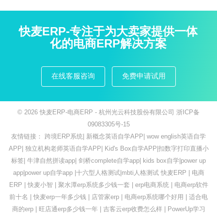
快麦ERP-专注于为大卖家提供一体
化的电商ERP解决方案
在线客服咨询
免费申请试用
© 2026
快麦ERP-电商ERP
- 杭州光云科技股份有限公司
浙ICP备
09083305号-15
友情链接：
跨境ERP系统
|
新概念英语自学APP
|
wow english英语自学
APP
|
独立机构老师英语自学APP
|
Kid's Box自学APP
|
扣数字打印直播小
标签
|
牛津自然拼读app
|
剑桥complete自学app
|
kids box自学
|
power up
app
|
power up自学app
|
十六型人格测试
|
mbti人格测试
快麦ERP
|
电商
ERP
|
快麦小智
|
聚水潭erp系统多少钱一套
|
erp电商系统
|
电商erp软件
前十名
|
快麦erp一年多少钱
|
店管家erp
|
电商erp系统哪个好用
|
适合电
商的erp
|
旺店通erp多少钱一年
|
吉客云erp收费怎么样
|
PowerUp学习